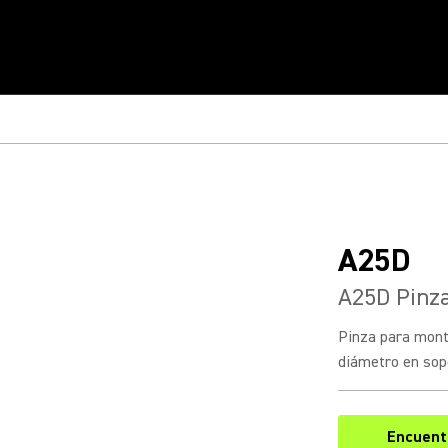
A25D
A25D Pinz
Pinza para mon
diámetro en sop
Encuentr