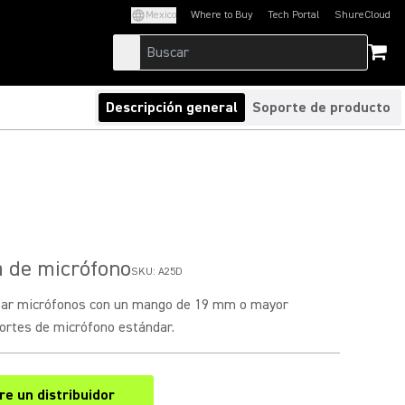
Mexico
Where to Buy
Tech Portal
ShureCloud
(Opens in a new tab)
(Opens in a new t
Descripción general
Soporte de producto
a de micrófono
SKU:
A25D
tar micrófonos con un mango de 19 mm o mayor
ortes de micrófono estándar.
e un distribuidor
(Opens in a new tab)