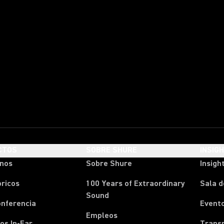
CTOS
SOBRE SHURE
INSIG
onos
Sobre Shure
Insigh
ricos
100 Years of Extraordinary
Sala d
Sound
onferencia
Event
Empleos
os In-Ear
Transm