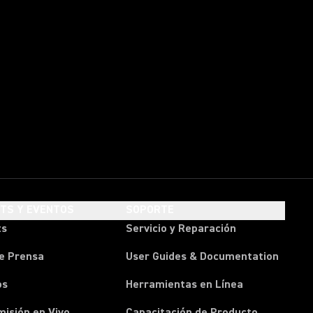
HTS Y EVENTOS
SOPORTE
ts
Servicio y Reparación
e Prensa
User Guides & Documentation
os
Herramientas en Línea
isión en Vivo
Capacitación de Producto