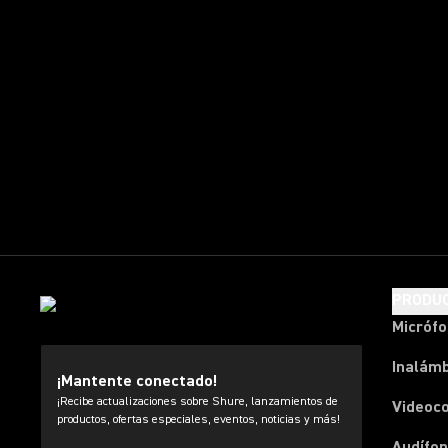
PRODU
Micróf
Inalámb
¡Mantente conectado!
¡Recibe actualizaciones sobre Shure, lanzamientos de
Videoc
productos, ofertas especiales, eventos, noticias y más!
Audífon