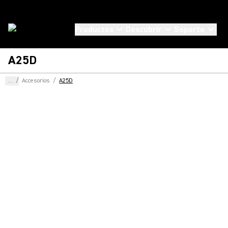
Productos
Descubrir
Soporte
A25D
...
/
Accesorios
/
A25D