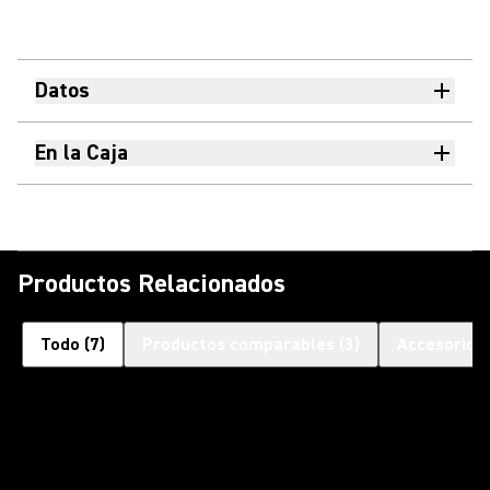
Datos
En la Caja
Productos Relacionados
Todo
(
7
)
Productos comparables
(
3
)
Accesorios