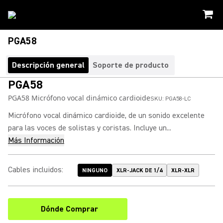
PGA58
Descripción general
Soporte de producto
PGA58
PGA58 Micrófono vocal dinámico cardioide
SKU:
PGA58-LC
Micrófono vocal dinámico cardioide, de un sonido excelente
para las voces de solistas y coristas. Incluye un...
Más Información
Cables incluidos
:
NINGUNO
XLR-JACK DE 1/4
XLR-XLR
Dónde Comprar
(Opens in a new tab)