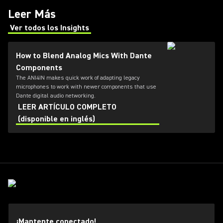
Leer Más
Ver todos los Insights
(Opens in a new tab)
How to Blend Analog Mics With Dante
Components
The ANI4IN makes quick work of adapting legacy
microphones to work with newer components that use
Dante digital audio networking.
LEER ARTÍCULO COMPLETO
(disponible en inglés)
¡Mantente conectado!