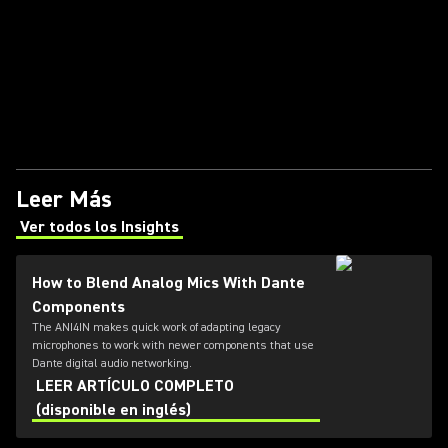
Leer Más
Ver todos los Insights
(Opens in a new tab)
How to Blend Analog Mics With Dante
Components
The ANI4IN makes quick work of adapting legacy
microphones to work with newer components that use
Dante digital audio networking.
LEER ARTÍCULO COMPLETO
(disponible en inglés)