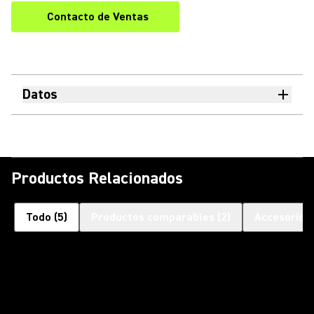
Contacto de Ventas
Datos
Productos Relacionados
Todo
(
5
)
Productos comparables
(
2
)
Accesorios