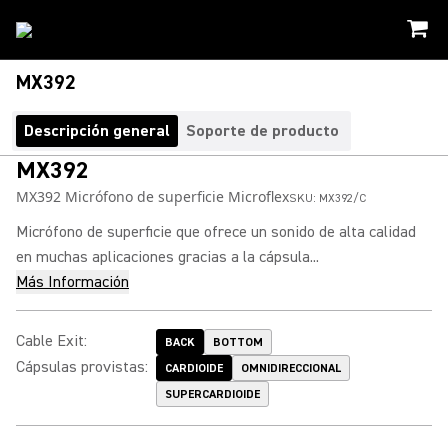
MX392
Descripción general
Soporte de producto
MX392
MX392 Micrófono de superficie Microflex
SKU:
MX392/C
Micrófono de superficie que ofrece un sonido de alta calidad
en muchas aplicaciones gracias a la cápsula...
Más Información
Cable Exit
:
BACK
BOTTOM
Cápsulas provistas
:
CARDIOIDE
OMNIDIRECCIONAL
SUPERCARDIOIDE