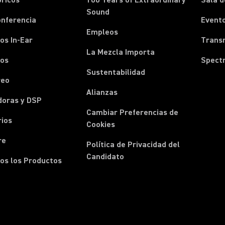
ricos
100 Years of Extraordinary
Sala d
Sound
onferencia
Event
Empleos
os In-Ear
Transm
La Mezcla Importa
nos
Spect
Sustentabilidad
reo
Alianzas
doras y DSP
Cambiar Preferencias de
rios
Cookies
re
Política de Privacidad del
Candidato
os los Productos