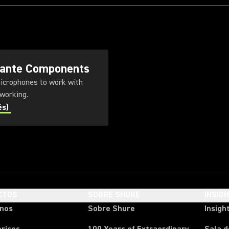
Dante Components
icrophones to work with
working.
és)
CTOS
SOBRE SHURE
INSIG
onos
Sobre Shure
Insigh