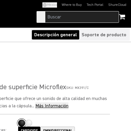
Mexico
Where to Buy
Tech Portal
ShureCloud
(Opens in a new tab)
(Opens in a new t
Descripción general
Soporte de producto
de superficie Microflex
SKU:
MX391/C
erficie que ofrece un sonido de alta calidad en muchas
ias a la cápsula...
Más Información
tas
:
CARDIOIDE
OMNIDIRECCIONAL