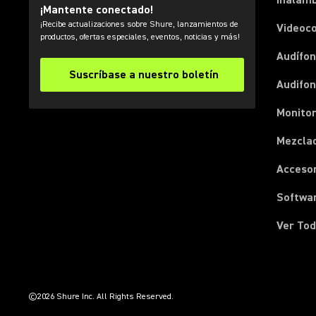
Inalámb
¡Mantente conectado!
¡Recibe actualizaciones sobre Shure, lanzamientos de
Videoc
productos, ofertas especiales, eventos, noticias y más!
Audífon
Suscríbase a nuestro boletín
Audifo
Monito
Mezcla
Acceso
Softwa
Ver Tod
(Opens in a new tab)
(Opens in a new tab)
(Opens in a new tab)
(Opens in a new tab)
(Opens in a new tab)
(Opens in a new tab)
(Opens in a new tab)
©2026 Shure Inc. All Rights Reserved.