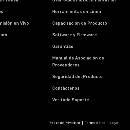
e Prensa
User Guides & Documentation
os
Herramientas en Línea
isión en Vivo
Capacitación de Producto
rum
Software y Firmware
Garantías
Manual de Asociación de
(Opens in a new tab)
Proveedores
Seguridad del Producto
(Opens in a new tab)
Contáctenos
Ver todo Soporte
Política de Privacidad
Terms of Use
Legal