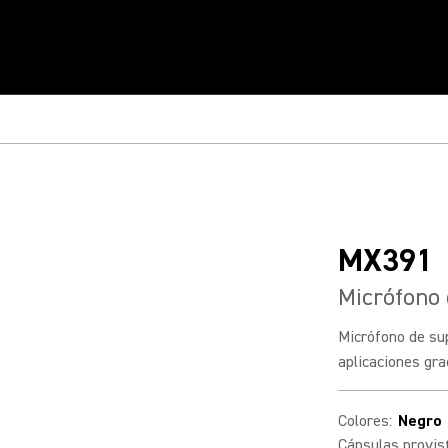
MX391
Micrófono 
Micrófono de sup
aplicaciones grac
Colores
:
Negro
Cápsulas provis