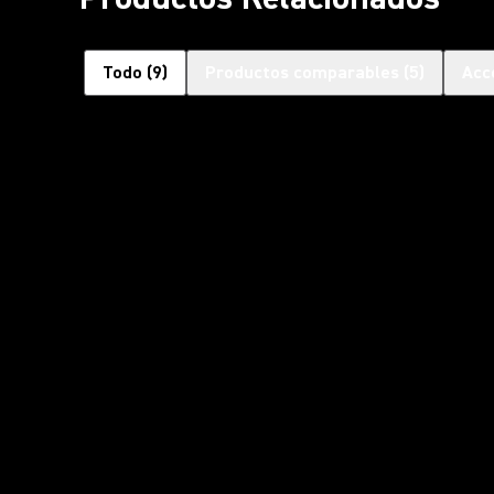
Todo
(
9
)
Productos comparables
(
5
)
Acc