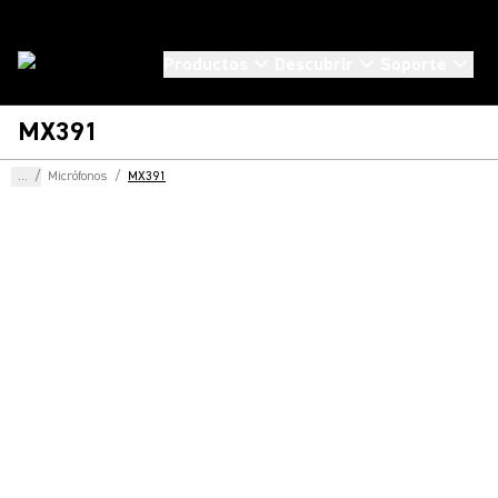
Productos
Descubrir
Soporte
MX391
...
/
Micrófonos
/
MX391