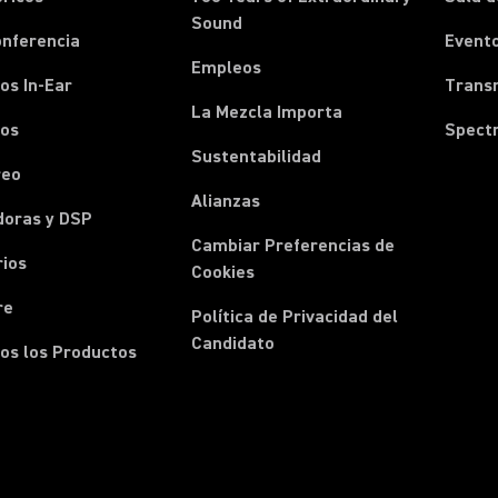
Sound
onferencia
Event
Empleos
os In-Ear
Transm
La Mezcla Importa
nos
Spect
Sustentabilidad
reo
Alianzas
doras y DSP
Cambiar Preferencias de
rios
Cookies
re
Política de Privacidad del
Candidato
os los Productos