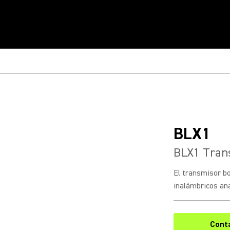
BLX1
BLX1 Tran
El transmisor b
inalámbricos an
Cont