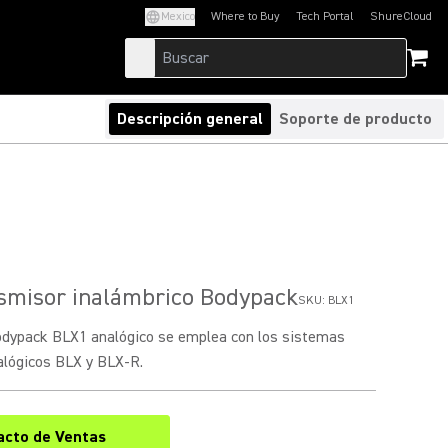
Mexico
Where to Buy
Tech Portal
ShureCloud
(Opens in a new tab)
(Opens in a new t
Descripción general
Soporte de producto
smisor inalámbrico Bodypack
SKU:
BLX1
odypack BLX1 analógico se emplea con los sistemas
alógicos BLX y BLX-R.
acto de Ventas