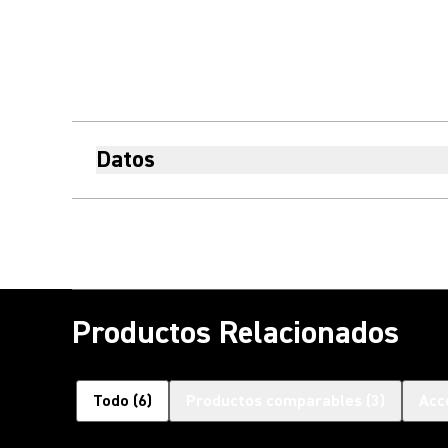
Datos
Productos Relacionados
Todo
(
6
)
Productos comparables
(
3
)
Acc