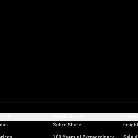
CTOS
SOBRE SHURE
INSIG
onos
Sobre Shure
Insigh
ricos
100 Years of Extraordinary
Sala d