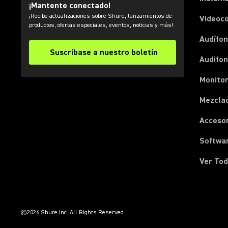
¡Mantente conectado!
¡Recibe actualizaciones sobre Shure, lanzamientos de
Videoc
productos, ofertas especiales, eventos, noticias y más!
Audífon
Suscríbase a nuestro boletín
Audifo
Monito
Mezcla
Acceso
Softwa
Ver Tod
(Opens in a new tab)
(Opens in a new tab)
(Opens in a new tab)
(Opens in a new tab)
(Opens in a new tab)
(Opens in a new tab)
(Opens in a new tab)
©2026 Shure Inc. All Rights Reserved.