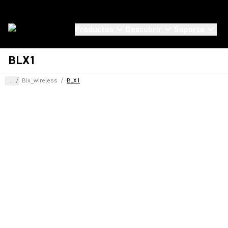
Productos
Descubrir
Soporte
BLX1
...
/
Blx_wireless
/
BLX1