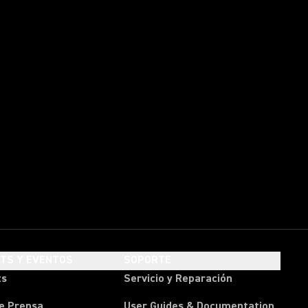
HTS Y EVENTOS
SOPORTE
ts
Servicio y Reparación
e Prensa
User Guides & Documentation