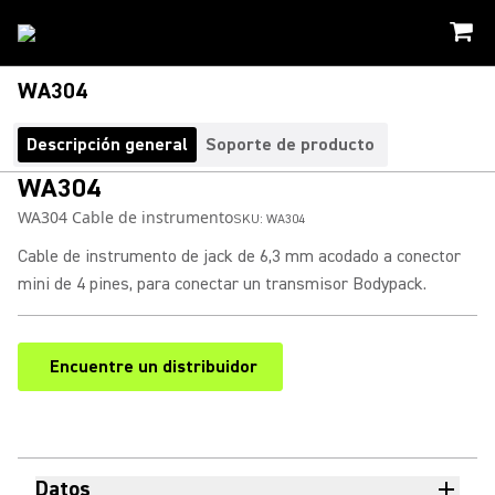
WA304
Descripción general
Soporte de producto
WA304
WA304 Cable de instrumento
SKU:
WA304
Cable de instrumento de jack de 6,3 mm acodado a conector
mini de 4 pines, para conectar un transmisor Bodypack.
Encuentre un distribuidor
(Opens in a new tab)
Datos