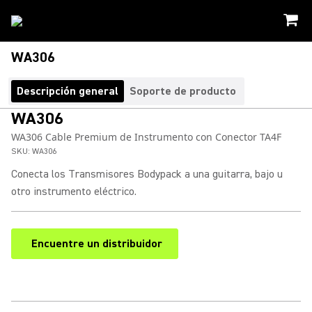
WA306
Descripción general
Soporte de producto
WA306
WA306 Cable Premium de Instrumento con Conector TA4F
SKU:
WA306
Conecta los Transmisores Bodypack a una guitarra, bajo u
otro instrumento eléctrico.
Encuentre un distribuidor
(Opens in a new tab)