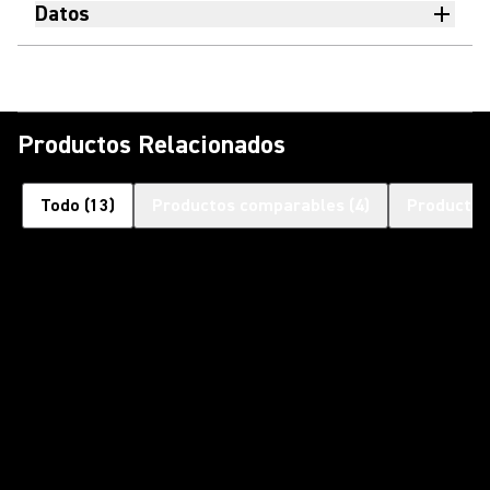
Datos
Productos Relacionados
Todo
(
13
)
Productos comparables
(
4
)
Productos