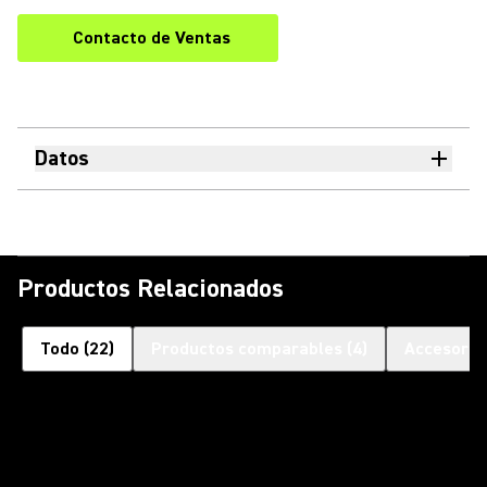
Contacto de Ventas
Datos
Productos Relacionados
Todo
(
22
)
Productos comparables
(
4
)
Accesorio