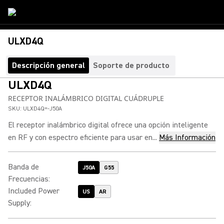
ULXD4Q
Descripción general
Soporte de producto
ULXD4Q
RECEPTOR INALÁMBRICO DIGITAL CUÁDRUPLE
SKU:
ULXD4Q=-J50A
El receptor inalámbrico digital ofrece una opción inteligente
en RF y con espectro eficiente para usar en...
Más Información
Banda de
J50A
G55
Frecuencias
:
Included Power
US
AR
Supply
: