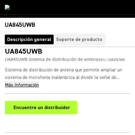
UA845UWB
Descripción general
Soporte de producto
UA845UWB
UA845UWB Sistema de distribución de antena
SKU:
UA845UWB
Sistema de distribución de antena que permite ampliar un
sistema de microfonía inalámbrica al dividir la señal de...
Más Información
Encuentre un distribuidor
(Opens in a new tab)