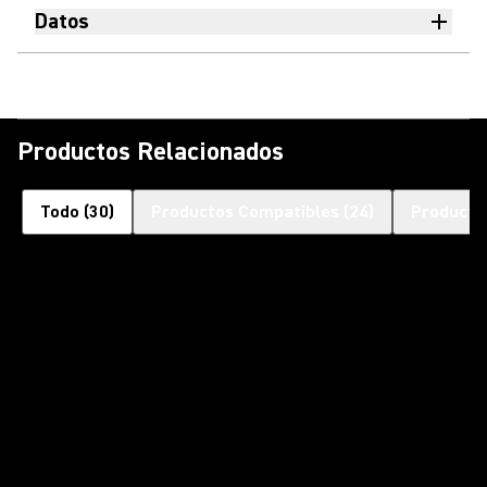
Datos
Productos Relacionados
Todo
(
30
)
Productos Compatibles
(
24
)
Producto