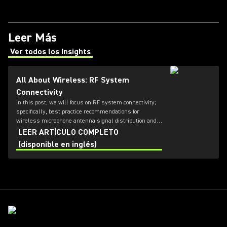
Leer Más
Ver todos los Insights
(Opens in a new tab)
All About Wireless: RF System
Connectivity
In this post, we will focus on RF system connectivity;
specifically, best practice recommendations for
wireless microphone antenna signal distribution and
combining, as well as IEM transmitter combining.
LEER ARTÍCULO COMPLETO
(disponible en inglés)