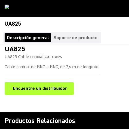
UA825
Descripción general
Soporte de producto
UA825
UA825 Cable coaxial
SKU:
UA825
Cable coaxial de BNC a BNC, de 7,6 m de longitud.
Encuentre un distribuidor
(Opens in a new tab)
Productos Relacionados