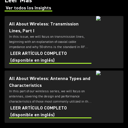
Leer Más
Ver todos los Insights
(Opens in a new tab)
All About Wireless: Transmission
Lines, Part I
In this issue, we will focus on transmission lines,
beginning with an explanation of coaxial cable
impedance and why 50-ohms is the standard in RF
systems, followed by a review of cable loss
LEER ARTÍCULO COMPLETO
specifications.
(disponible en inglés)
All About Wireless: Antenna Types and
Characteristics
In this part of our wireless series, we will focus on
antennas, covering the design and performance
characteristics of those most commonly utilized in the
professional audio industry.
LEER ARTÍCULO COMPLETO
(disponible en inglés)