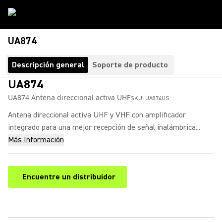
UA874
Descripción general
Soporte de producto
UA874
UA874 Antena direccional activa UHF
SKU:
UA874US
Antena direccional activa UHF y VHF con amplificador
integrado para una mejor recepción de señal inalámbrica...
Más Información
Encuentre un distribuidor
(Opens in a new tab)