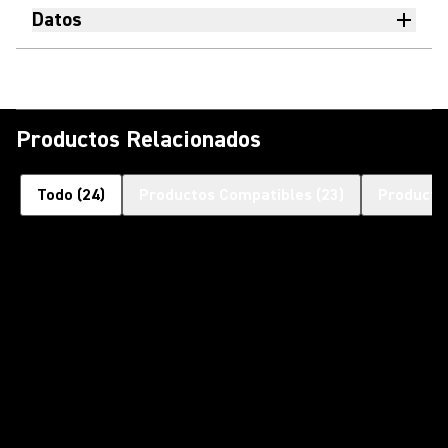
Datos
Productos Relacionados
Todo
(
24
)
Productos Compatibles
(
23
)
Producto