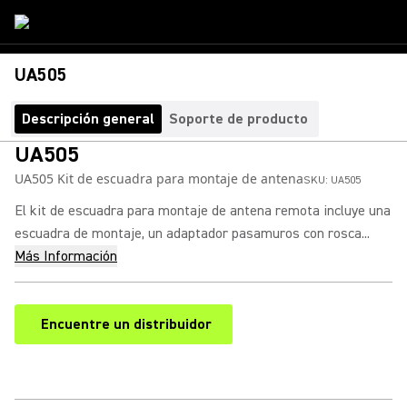
UA505
Descripción general
Soporte de producto
UA505
UA505 Kit de escuadra para montaje de antena
SKU:
UA505
El kit de escuadra para montaje de antena remota incluye una
escuadra de montaje, un adaptador pasamuros con rosca...
Más Información
Encuentre un distribuidor
(Opens in a new tab)