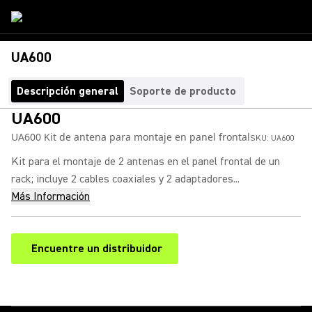
UA600
Descripción general
Soporte de producto
UA600
UA600 Kit de antena para montaje en panel frontal
SKU:
UA600
Kit para el montaje de 2 antenas en el panel frontal de un
rack; incluye 2 cables coaxiales y 2 adaptadores...
Más Información
Encuentre un distribuidor
(Opens in a new tab)