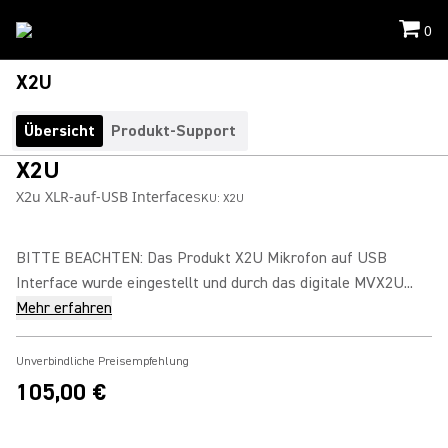
0
X2U
Übersicht
Produkt-Support
X2U
X2u XLR-auf-USB Interface
SKU:
X2U
BITTE BEACHTEN: Das Produkt X2U Mikrofon auf USB
Interface wurde eingestellt und durch das digitale MVX2U...
Mehr erfahren
Unverbindliche Preisempfehlung
105,00 €