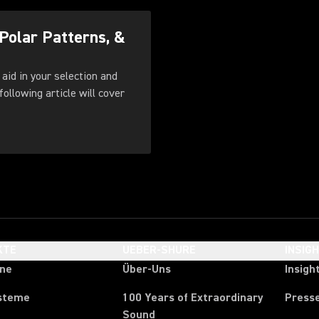
Polar Patterns, &
 aid in your selection and
following article will cover
KTE
UEBER-SHURE
INSIG
one
Über-Uns
Insigh
steme
100 Years of Extraordinary
Press
Sound