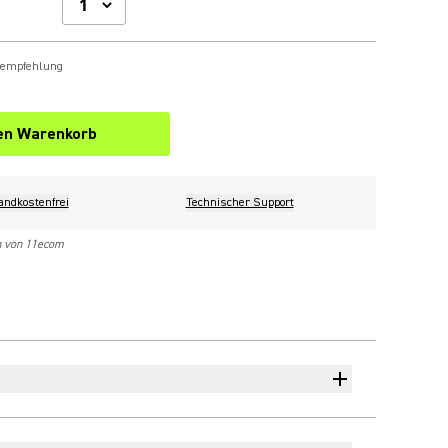
sempfehlung
den Warenkorb
andkostenfrei
Technischer Support
n von 11ecom