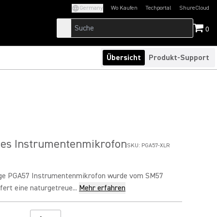
Germany
Wo Kaufen
Techportal
ShureCloud
(Opens in a new tab)
(Opens in a new t
0
Übersicht
Produkt-Support
es Instrumentenmikrofon
SKU:
PGA57-XLR
ige PGA57 Instrumentenmikrofon wurde vom SM57
efert eine naturgetreue...
Mehr erfahren