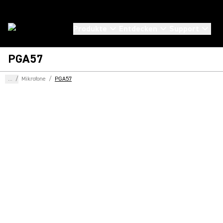
Produkte
Entdecken
Support
PGA57
...
/
Mikrofone
/
PGA57