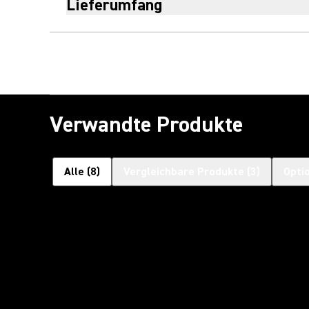
Lieferumfang
Verwandte Produkte
Alle
(
8
)
Vergleichbare Produkte
(
3
)
Opti