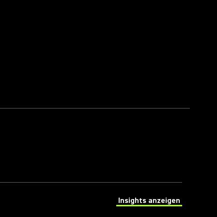
Insights anzeigen
(Opens in a new tab)