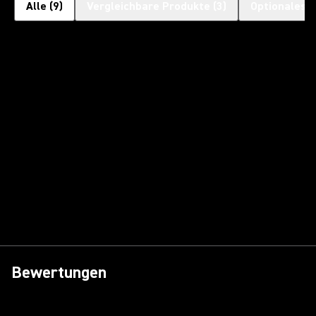
Alle
(
9
)
Vergleichbare Produkte
(
3
)
Optionales 
Bewertungen