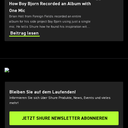
How Boy Bjorn Recorded an Album with
One Mic
Brian Holl from Foreign Fields recorded an entire
album for his side project Boy Bjorn using just a single
mic. He tells Shure how he found his inspiration with
the Beta 87A.
Beitrag lesen
Bleiben Sie auf dem Laufenden!
Informieren Sie sich über Shure Produkte, News, Events und vieles
mehr!
JETZT SHURE NEWSLETTER ABONNIEREN