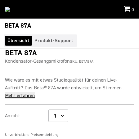
0
BETA 87A
Übersicht
Produkt-Support
BETA 87A
Kondensator-Gesangsmikrofon
SKU:
BETA87A
Wie wäre es mit etwas Studioqualität für deinen Live-
Auftritt? Das Beta® 87A wurde entwickelt, um Stimmen...
Mehr erfahren
Anzahl
:
Unverbindliche Preisempfehlung