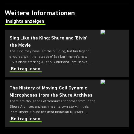
Weitere Informationen
Insights anzeigen
(Opens in a new tab)
Sing Like the King: Shure and ‘Elvis’
the Movie
The King may have left the building, but his legend
endures with the release of Baz Lurhmann’s new
Elvis biopic starring Austin Butler and Tom Hanks.
Shure Historian Michael Pettersen explains how he
Beitrag lesen
helped keep the mics in the movie legit.
The History of Moving-Coil Dynamic
Microphones from the Shure Archives
There are thousands of treasures to choose from in the
Shure Archives and each has its own story. In this
installment, Shure resident historian MICHAEL
PETTERSEN explores the development of dynamic
Beitrag lesen
microphones using moving-coil technology.