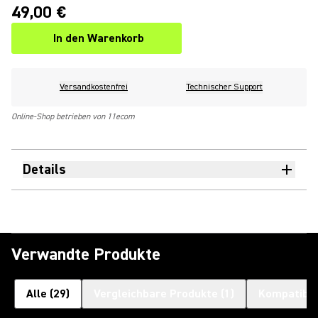
49,00 €
In den Warenkorb
Versandkostenfrei
Technischer Support
Online-Shop betrieben von 11ecom
Details
Verwandte Produkte
Alle
(
29
)
Vergleichbare Produkte
(
1
)
Kompatible