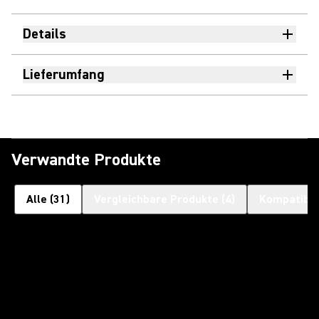
Details
Lieferumfang
Verwandte Produkte
Alle
(
31
)
Vergleichbare Produkte
(
4
)
Kompatible