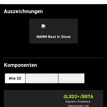
Auszeichnungen
NAMM Best In Show
Komponenten
Alle
(
2
)
Empfänger
(
1
)
Sender
(
1
)
GLXD2+/B87A
Digitaler Dualband-
Handsender mit