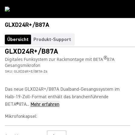
GLXD24R+/B87A
Übersicht
Produkt-Support
GLXD24R+/B87A
®
Digitales Funksystem zur Rackmontage mit BETA
87A
Gesangsmikrofon
SKU:
GLXD24R+E/B87A-Z4
Das neue GLXD24R+/B87A Dualband-Gesangssystem im
Halb-19-Zoll-Format enthält das branchenführende
BETA®87A...
Mehr erfahren
Mikrofonkapsel
: