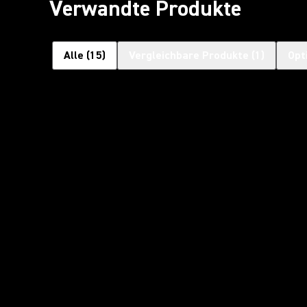
Verwandte Produkte
Alle
(
15
)
Vergleichbare Produkte
(
1
)
Opt