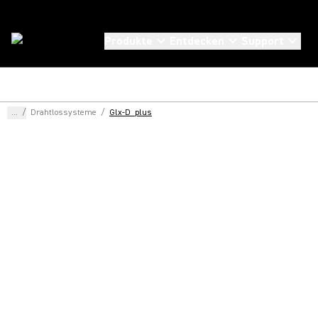
Produkte
Entdecken
Support
...
/
Drahtlossysteme
/
Glx-D_plus