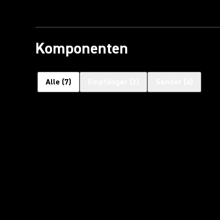
Komponenten
Alle
(
7
)
Empfänger
(
3
)
Sender
(
4
)