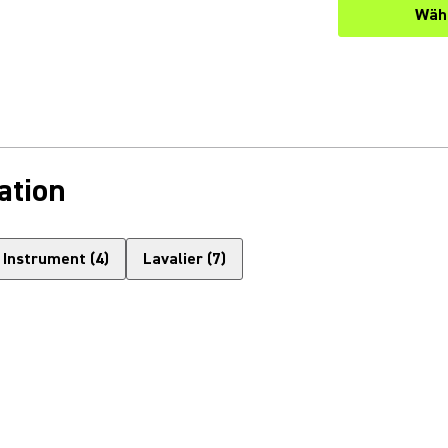
Wähl
ation
Instrument
(
4
)
Lavalier
(
7
)