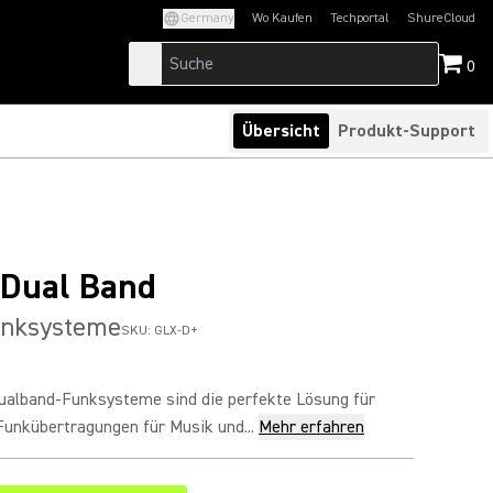
Germany
Wo Kaufen
Techportal
ShureCloud
(Opens in a new tab)
(Opens in a new t
0
Übersicht
Produkt-Support
 Dual Band
unksysteme
SKU:
GLX-D+
alband-Funksysteme sind die perfekte Lösung für
Funkübertragungen für Musik und...
Mehr erfahren