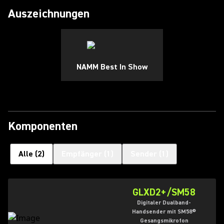
Auszeichnungen
NAMM Best In Show
Komponenten
Alle
(
2
)
Empfänger
(
1
)
Sender
(
1
)
GLXD2+/SM58
Digitaler Dualband-
Handsender mit SM58®
Gesangsmikrofon