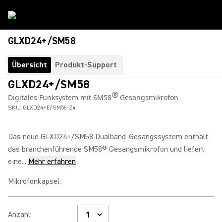
GLXD24+/SM58
Übersicht
Produkt-Support
GLXD24+/SM58
®
Digitales Funksystem mit SM58
Gesangsmikrofon
SKU:
GLXD24+E/SM58-Z4
Das neue GLXD24+/SM58 Dualband-Gesangssystem enthält
das branchenführende SM58® Gesangsmikrofon und liefert
eine...
Mehr erfahren
Mikrofonkapsel
:
Anzahl
: