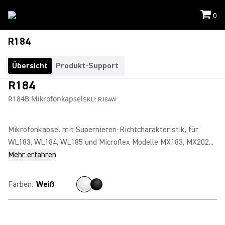
0
R184
Übersicht
Produkt-Support
R184
R184B Mikrofonkapsel
SKU:
R184W
Mikrofonkapsel mit Supernieren-Richtcharakteristik, für
WL183, WL184, WL185 und Microflex Modelle MX183, MX202...
Mehr erfahren
Farben
:
Weiß