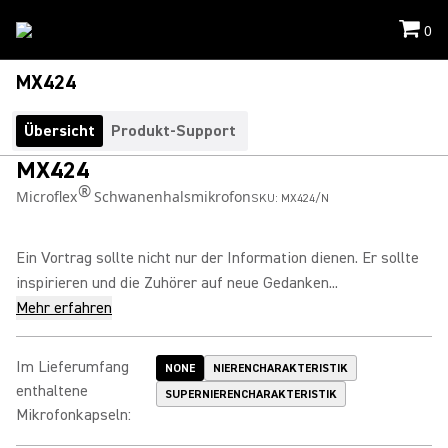
0
MX424
Übersicht
Produkt-Support
MX424
®
Microflex
Schwanenhalsmikrofon
SKU:
MX424/N
Ein Vortrag sollte nicht nur der Information dienen. Er sollte
inspirieren und die Zuhörer auf neue Gedanken...
Mehr erfahren
Im Lieferumfang
NONE
NIERENCHARAKTERISTIK
enthaltene
SUPERNIERENCHARAKTERISTIK
Mikrofonkapseln
: