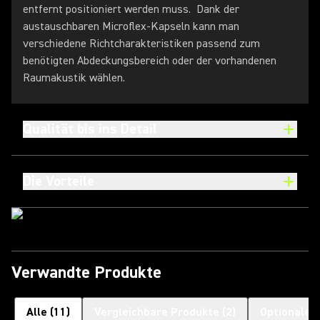
entfernt positioniert werden muss. Dank der
austauschbaren Microflex-Kapseln kann man
verschiedene Richtcharakteristiken passend zum
benötigten Abdeckungsbereich oder der vorhandenen
Raumakustik wählen.
Qualität bis ins Detail
Die Vorteile
Verwandte Produkte
Alle
(
11
)
Vergleichbare Produkte
(
2
)
Optionales