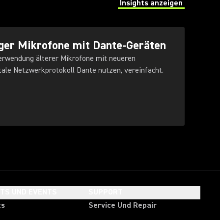
Insights anzeigen
(Opens in a new tab)
ger Mikrofone mit Dante-Geräten
erwendung älterer Mikrofone mit neueren
tale Netzwerkprotokoll Dante nutzen, vereinfacht.
HTS UND EVENTS
SUPPORT
ts
Service Und Repair