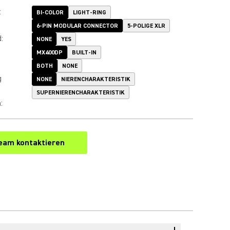
:
BI-COLOR
LIGHT-RING
6-PIN MODULAR CONNECTOR
5-POLIGE XLR
d
:
NONE
YES
MX400DP
BUILT-IN
BOTH
NONE
g
NONE
NIERENCHARAKTERISTIK
SUPERNIERENCHARAKTERISTIK
n
:
eam kontaktieren