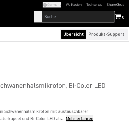
Germany
Wo Kaufen
Techportal
ShureCloud
(Opens in a new tab)
(Opens in a new t
0
Übersicht
Produkt-Support
Schwanenhalsmikrofon, Bi-Color LED
in Schwanenhalsmikrofon mit austauschbarer
torkapsel und Bi-Color LED als...
Mehr erfahren