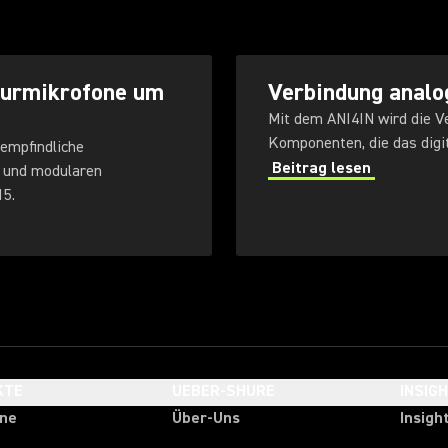
turmikrofone um
Verbindung analo
Mit dem ANI4IN wird die V
Komponenten, die das digi
empfindliche
Beitrag lesen
 und modularen
5.
KTE
UEBER-SHURE
INSIG
one
Über-Uns
Insigh