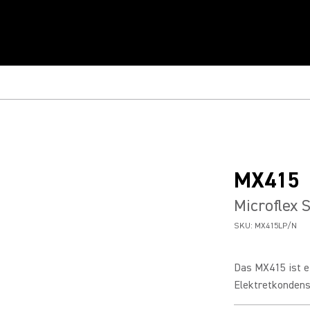
MX415
Microflex 
SKU:
MX415LP/N
Das MX415 ist e
Elektretkondensa