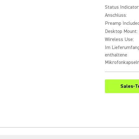
Status Indicator
Anschluss
:
Preamp Include
Desktop Mount
:
Wireless Use
:
Im Lieferumfan
enthaltene
Mikrofonkapsel
Sales-T