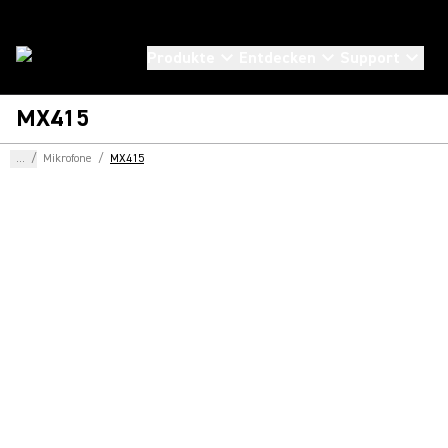
Produkte
Entdecken
Support
MX415
...
/
Mikrofone
/
MX415