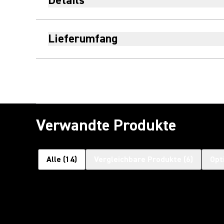
Details
Lieferumfang
Verwandte Produkte
Alle
(
14
)
Vergleichbare Produkte
(
6
)
Opt