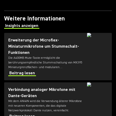
Weitere Informationen
Insights anzeigen
(Opens in a new tab)
Erweiterung der Microflex-
Miniaturmikrofone um Stummschalt-
Funktionen
Die A400MB Mute-Taste ermöglicht die
berührungsempfindliche Stummschaltung von MX395
Miniaturgrenzflächen- und modularen
Schwanenhalsmikrofonen MX405, MX410 oder MX415.
Beitrag lesen
Verbindung analoger Mikrofone mit
Dante-Geräten
Mit dem ANI4IN wird die Verwendung älterer Mikrofone
mit neueren Komponenten, die das digitale
Netzwerkprotokoll Dante nutzen, vereinfacht.