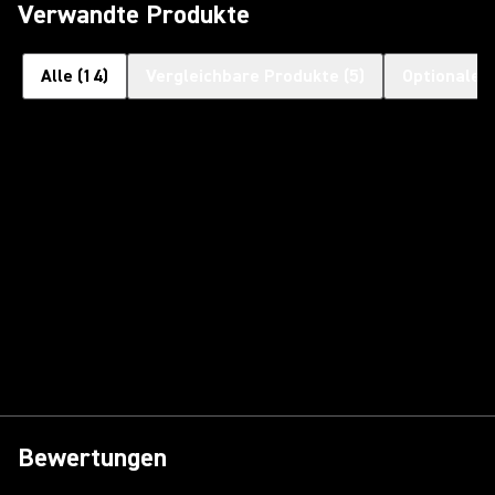
Verwandte Produkte
Alle
(
14
)
Vergleichbare Produkte
(
5
)
Optionales
Bewertungen