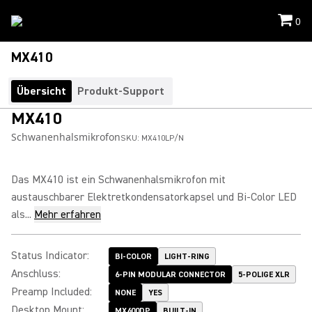
0
MX410
Übersicht
Produkt-Support
MX410
Schwanenhalsmikrofon
SKU:
MX410LP/N
Das MX410 ist ein Schwanenhalsmikrofon mit
austauschbarer Elektretkondensatorkapsel und Bi-Color LED
als...
Mehr erfahren
Status Indicator
:
BI-COLOR
LIGHT-RING
Anschluss
:
6-PIN MODULAR CONNECTOR
5-POLIGE XLR
Preamp Included
:
NONE
YES
Desktop Mount
:
MX400DP
BUILT-IN