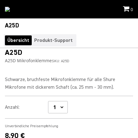
0
A25D
Übersicht
Produkt-Support
A25D
A25D Mikrofonklemme
SKU:
A25D
Schwarze, bruchfeste Mikrofonklemme für alle Shure
Mikrofone mit dickerem Schaft (ca. 25 mm - 30 mm).
Anzahl
:
Unverbindliche Preisempfehlung
8,90 €