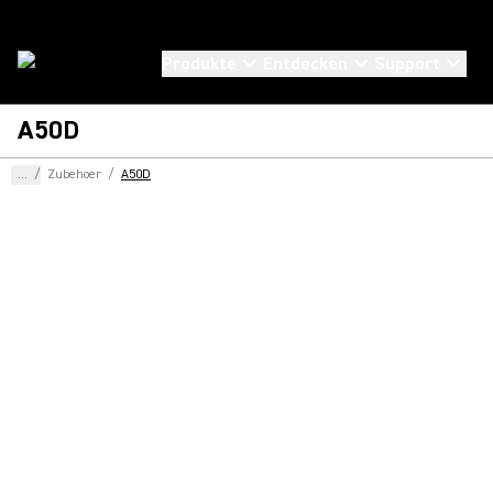
Produkte
Entdecken
Support
A50D
...
/
Zubehoer
/
A50D