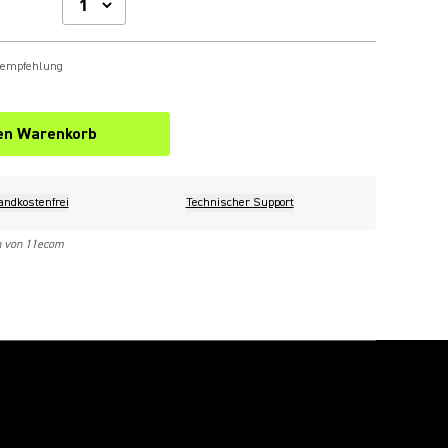
sempfehlung
den Warenkorb
andkostenfrei
Technischer Support
n von 11ecom