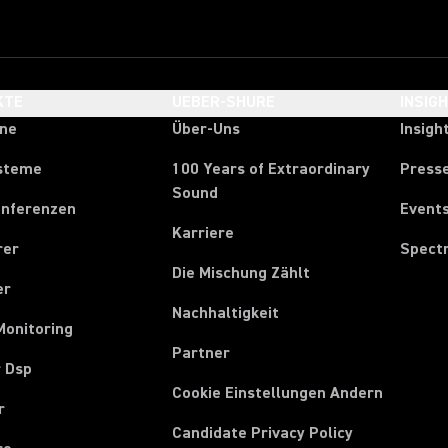
KTE
UEBER-SHURE
INSIG
one
Über-Uns
Insigh
steme
100 Years of Extraordinary
Press
Sound
onferenzen
Event
Karriere
rer
Spect
Die Mischung Zählt
er
Nachhaltigkeit
Monitoring
Partner
r Dsp
Cookie Einstellungen Andern
r
Candidate Privacy Policy