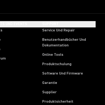
HTS UND EVENTS
SUPPORT
ts
Service Und Repair
e
Benutzerhandbücher Und
Dokumentation
s
Online Tools
rum
Produktschulung
Software Und Firmware
Garantie
(Opens in a new tab)
Supplier
Produktsicherheit