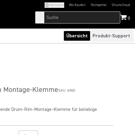
Germany
Wo Kaufen
Techportal
ShureCloud
(Opens in a new tab)
(Opens in a new t
0
Übersicht
Produkt-Support
m Montage-Klemme
SKU:
A50D
rende Drum-Rim-Montage-Klemme für beliebige