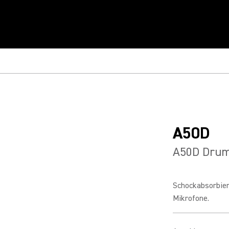
A50D
A50D Dru
Schockabsorbie
Mikrofone.