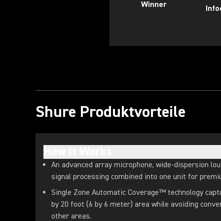
Winner
Inf
Shure Produktvorteile
How It Works
An advanced array microphone, wide-dispersion lo
signal processing combined into one unit for prem
Single Zone Automatic Coverage™ technology captur
by 20 foot (6 by 6 meter) area while avoiding conv
other areas.