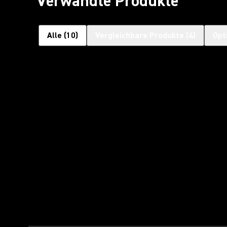
Verwandte Produkte
Alle
(
10
)
Vergleichbare Produkte
(
4
)
Opt