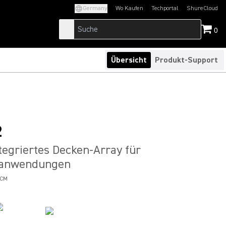
Germany
Wo Kaufen
Techportal
ShureCloud
(Opens in a new tab)
(Opens in a new t
0
Übersicht
Produkt-Support
2
egriertes Decken-Array für
zanwendungen
0CM