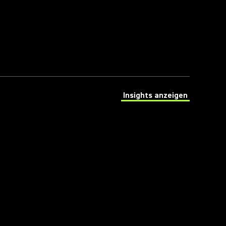
Insights anzeigen
(Opens in a new tab)