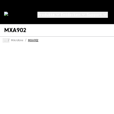
Produkte
Entdecken
Support
MXA902
...
/
Mikrofone
/
MXA902