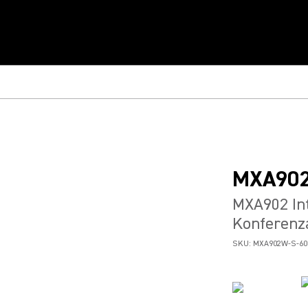
MXA90
MXA902 Int
Konferen
SKU:
MXA902W-S-6