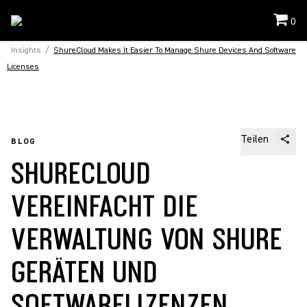
0
Insights
/
ShureCloud Makes It Easier To Manage Shure Devices And Software
Licenses
Teilen
BLOG
SHURECLOUD
VEREINFACHT DIE
VERWALTUNG VON SHURE
GERÄTEN UND
SOFTWARELIZENZEN