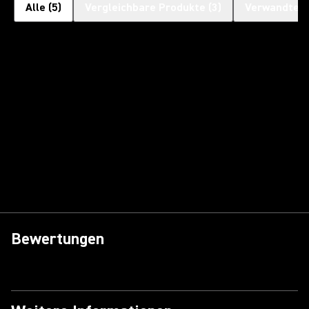
Alle
(
5
)
Vergleichbare Produkte
(
3
)
Verwandte P
Bewertungen