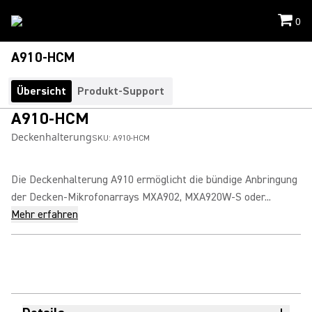
0
A910-HCM
Übersicht
Produkt-Support
A910-HCM
Deckenhalterung
SKU:
A910-HCM
Die Deckenhalterung A910 ermöglicht die bündige Anbringung
der Decken-Mikrofonarrays MXA902, MXA920W-S oder...
Mehr erfahren