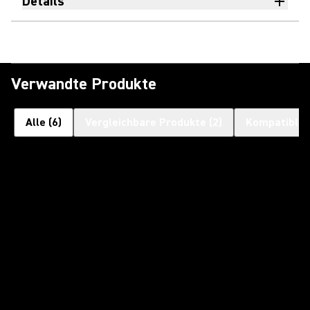
Details
Verwandte Produkte
Alle
(
6
)
Vergleichbare Produkte
(
2
)
Kompatible 