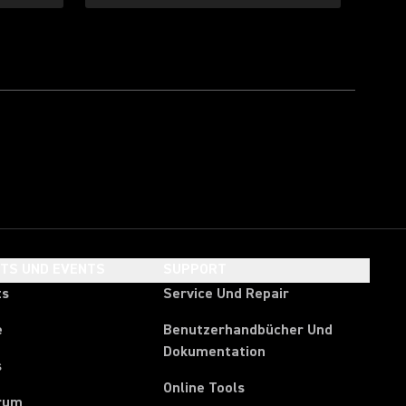
HTS UND EVENTS
SUPPORT
ts
Service Und Repair
e
Benutzerhandbücher Und
Dokumentation
s
Online Tools
rum