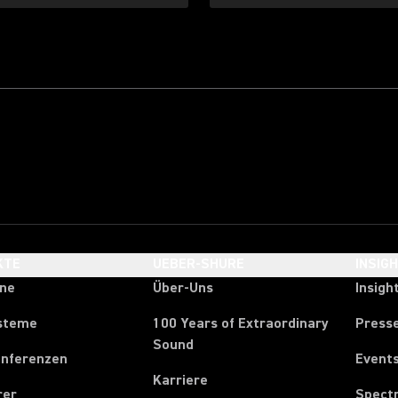
KTE
UEBER-SHURE
INSIG
one
Über-Uns
Insigh
steme
100 Years of Extraordinary
Press
Sound
onferenzen
Event
Karriere
rer
Spect