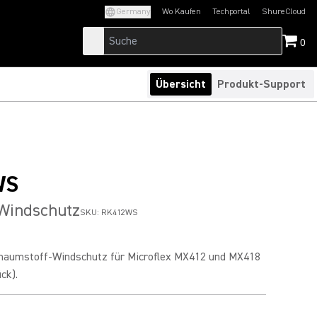
Germany
Wo Kaufen
Techportal
ShureCloud
(Opens in a new tab)
(Opens in a new t
0
Übersicht
Produkt-Support
WS
Windschutz
SKU:
RK412WS
chaumstoff-Windschutz für Microflex MX412 und MX418
ck).