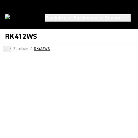
Produkte
Entdecken
Support
RK412WS
...
/
Zubehoer
/
RK412WS