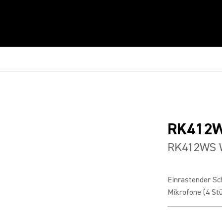
RK412
RK412WS 
Einrastender S
Mikrofone (4 Stü