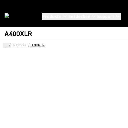
Produkte
Entdecken
Support
A400XLR
...
/
Zubehoer
/
A400XLR