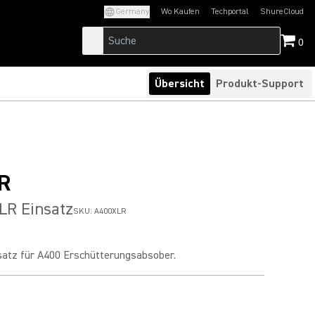
Germany
Wo Kaufen
Techportal
ShureCloud
(Opens in a new tab)
(Opens in a new t
0
Übersicht
Produkt-Support
R
LR Einsatz
SKU:
A400XLR
atz für A400 Erschütterungsabsober.