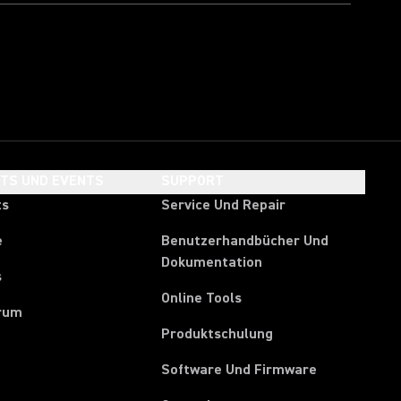
HTS UND EVENTS
SUPPORT
ts
Service Und Repair
e
Benutzerhandbücher Und
Dokumentation
s
Online Tools
rum
Produktschulung
Software Und Firmware