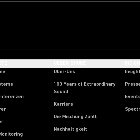
KTE
UEBER-SHURE
INSIG
one
Über-Uns
Insigh
steme
100 Years of Extraordinary
Press
Sound
onferenzen
Event
Karriere
rer
Spect
Die Mischung Zählt
er
Nachhaltigkeit
Monitoring