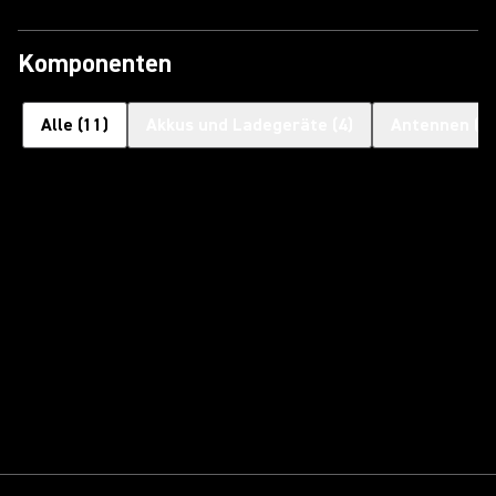
Komponenten
Alle
(
11
)
Akkus und Ladegeräte
(
4
)
Antennen
(
4
)