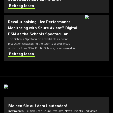
Beitrag lesen
Revolutionising Live Performance
Monitoring with Shure Axient® Digital
PSM at the Schools Spectacular
The Schools Spectacular, a world-class arena
production showcasing the talents of over 5,000
students from NSW Public Schools, is renowned for its
cutting-edge artistry. In 2024, the event explored
Beitrag lesen
themes of unity, connection, and teamwork. The
event’s 2024 production marked a significant
technological leap with the debut of Shure’s Axient®
Digital PSM Advanced Digital In-ear Monitor System in
Australia.
Bleiben Sie auf dem Laufenden!
Informieren Sie sich über Shure Produkte, News, Events und vieles