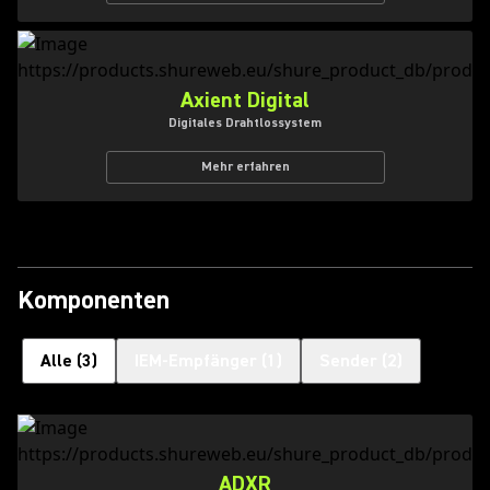
Axient Digital
Digitales Drahtlossystem
Mehr erfahren
Komponenten
Alle
(
3
)
IEM-Empfänger
(
1
)
Sender
(
2
)
ADXR