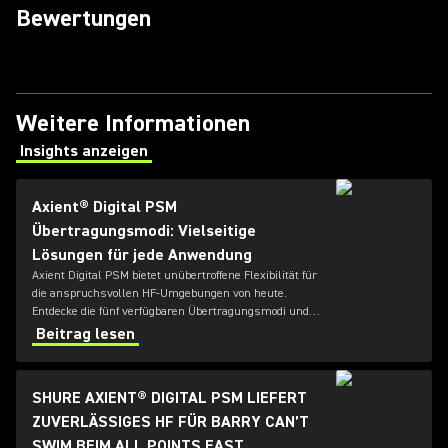
Bewertungen
Weitere Informationen
Insights anzeigen
(Opens in a new tab)
Axient® Digital PSM
Übertragungsmodi: Vielseitige
Lösungen für jede Anwendung
Axient Digital PSM bietet unübertroffene Flexibilität für
die anspruchsvollen HF-Umgebungen von heute.
Entdecke die fünf verfügbaren Übertragungsmodi und
erfahre, wie jeder Modus Monitortechniker:innen hilft,
Beitrag lesen
Reichweite, Kanalanzahl, Latenz und Zuverlässigkeit
für jede Anwendung perfekt auszubalancieren.
SHURE AXIENT® DIGITAL PSM LIEFERT
ZUVERLÄSSIGES HF FÜR BARRY CAN’T
SWIM BEIM ALL POINTS EAST