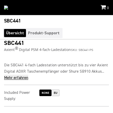
0
SBC441
Übersicht
Produkt-Support
SBC441
®
Axient
Digital PSM 4-fach-Ladestation
SKU:
SBC441-PS
Die SBC441 4-fach Ladestation unterstützt bis zu vier Axient
Digital ADXR Taschenempfänger oder Shure SB910 Akkus...
Mehr erfahren
Included Power
NONE
EU
Supply
: