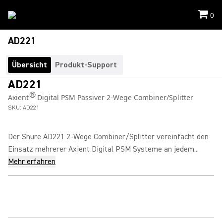
0
AD221
Übersicht
Produkt-Support
AD221
®
Axient
Digital PSM Passiver 2-Wege Combiner/Splitter
SKU:
AD221
Der Shure AD221 2-Wege Combiner/Splitter vereinfacht den
Einsatz mehrerer Axient Digital PSM Systeme an jedem...
Mehr erfahren