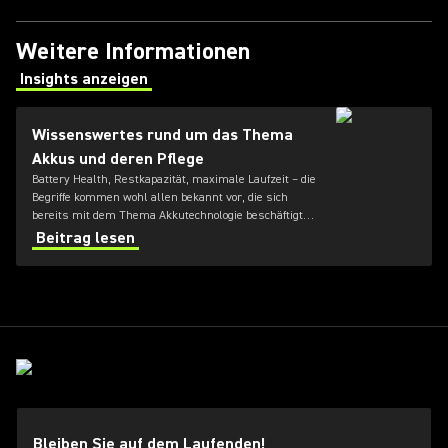
Weitere Informationen
Insights anzeigen
(Opens in a new tab)
Wissenswertes rund um das Thema
Akkus und deren Pflege
Battery Health, Restkapazität, maximale Laufzeit – die
Begriffe kommen wohl allen bekannt vor, die sich
bereits mit dem Thema Akkutechnologie beschäftigt
haben. Doch was bedeuten die Begriffe genau und
Beitrag lesen
worauf muss bei der Nutzung von Akkus und
insbesondere bei der Lagerung geachtet werden?
Bleiben Sie auf dem Laufenden!