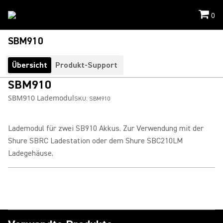
0
SBM910
Übersicht
Produkt-Support
SBM910
SBM910 Lademodul
SKU:
SBM910
Lademodul für zwei SB910 Akkus. Zur Verwendung mit der
Shure SBRC Ladestation oder dem Shure SBC210LM
Ladegehäuse.