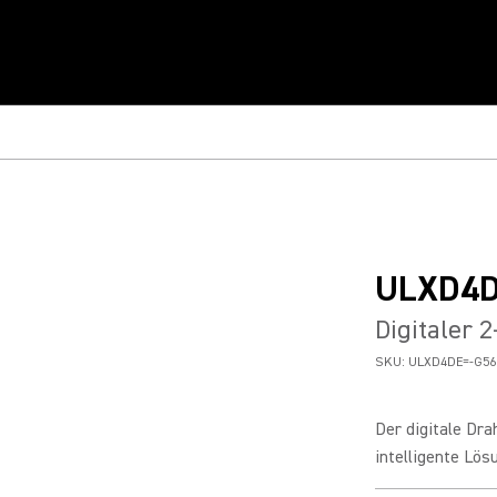
ULXD4
Digitaler 
SKU:
ULXD4DE=-G56
Der digitale Dr
intelligente Lösu