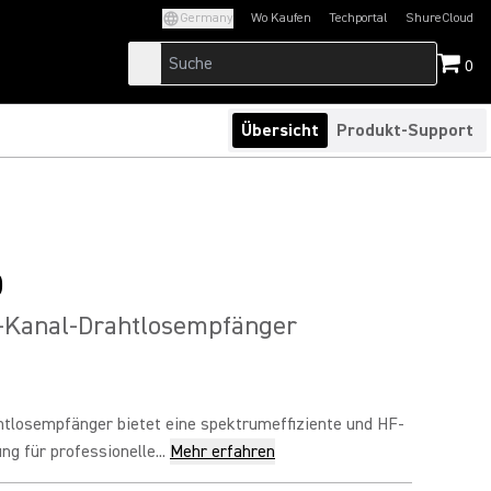
Germany
Wo Kaufen
Techportal
ShureCloud
(Opens in a new tab)
(Opens in a new t
0
Übersicht
Produkt-Support
D
2-Kanal-Drahtlosempfänger
ahtlosempfänger bietet eine spektrumeffiziente und HF-
ng für professionelle...
Mehr erfahren