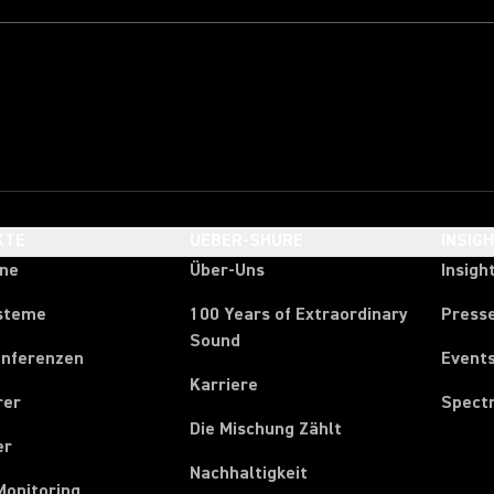
KTE
UEBER-SHURE
INSIG
one
Über-Uns
Insigh
steme
100 Years of Extraordinary
Press
Sound
onferenzen
Event
Karriere
rer
Spect
Die Mischung Zählt
er
Nachhaltigkeit
Monitoring