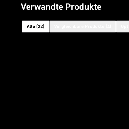
Verwandte Produkte
Alle
(
22
)
Vergleichbare Produkte
(
4
)
Opt