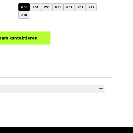
G56
K51
P51
Q51
R51
V51
Z17
Z18
eam kontaktieren