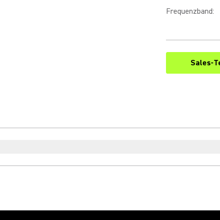
Frequenzband
:
Sales-T