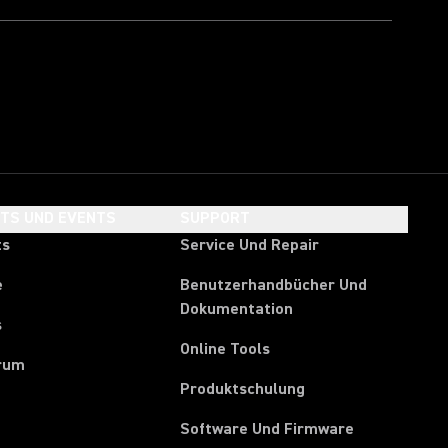
HTS UND EVENTS
SUPPORT
ts
Service Und Repair
e
Benutzerhandbücher Und
Dokumentation
s
Online Tools
rum
Produktschulung
Software Und Firmware