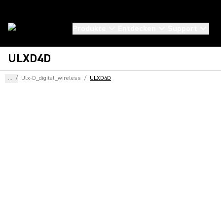
Produkte
Entdecken
Support
ULXD4D
...
/
Ulx-D_digital_wireless
/
ULXD4D