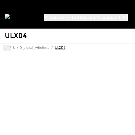
Produkte
Entdecken
Support
ULXD4
...
/
Ulx-D_digital_wireless
/
ULXD4