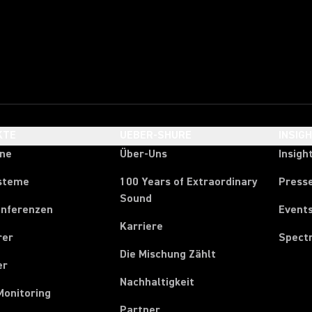
KTE
UEBER-SHURE
INSIG
one
Über-Uns
Insigh
steme
100 Years of Extraordinary
Press
Sound
onferenzen
Event
Karriere
rer
Spect
Die Mischung Zählt
er
Nachhaltigkeit
Monitoring
Partner