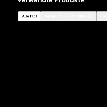
Alle
(
15
)
Vergleichbare Produkte
(
3
)
Opt