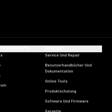
HTS UND EVENTS
SUPPORT
ts
Service Und Repair
e
Benutzerhandbücher Und
Dokumentation
s
Online Tools
rum
Produktschulung
Software Und Firmware
Garantie