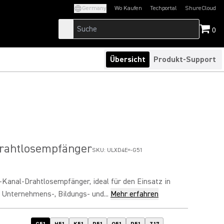
Germany
Wo Kaufen
Techportal
ShureCloud
(Opens in a new tab)
(Opens in a new t
0
Übersicht
Produkt-Support
Drahtlosempfänger
SKU:
ULXD4E=-G51
n-Kanal-Drahtlosempfänger, ideal für den Einsatz in
 Unternehmens-, Bildungs- und...
Mehr erfahren