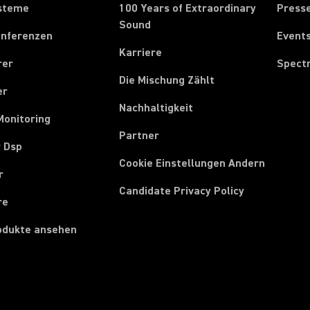
steme
100 Years of Extraordinary
Press
Sound
onferenzen
Event
Karriere
rer
Spect
Die Mischung Zählt
er
Nachhaltigkeit
Monitoring
Partner
r Dsp
Cookie Einstellungen Andern
r
Candidate Privacy Policy
re
rodukte ansehen