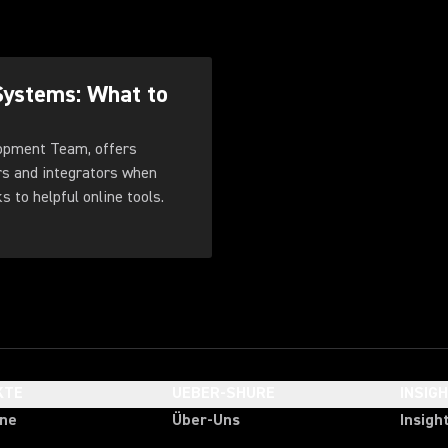
Systems: What to
opment Team, offers
s and integrators when
s to helpful online tools.
KTE
UEBER-SHURE
INSIG
one
Über-Uns
Insigh