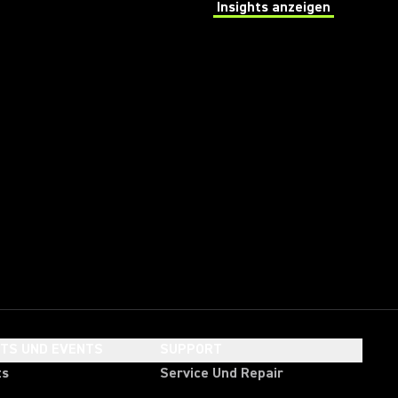
Insights anzeigen
(Opens in a new tab)
HTS UND EVENTS
SUPPORT
ts
Service Und Repair