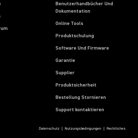
e
Benutzerhandbücher Und
Dokumentation
s
Online Tools
rum
Produktschulung
Software Und Firmware
Garantie
(Opens in a new tab)
Supplier
Produktsicherheit
(Opens in a ne
Bestellung Stornieren
Support kontaktieren
Datenschutz
Nutzungsbedingungen
Rechtliches