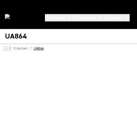
Produkte
Entdecken
Support
UA864
...
/
Zubehoer
/
UA864