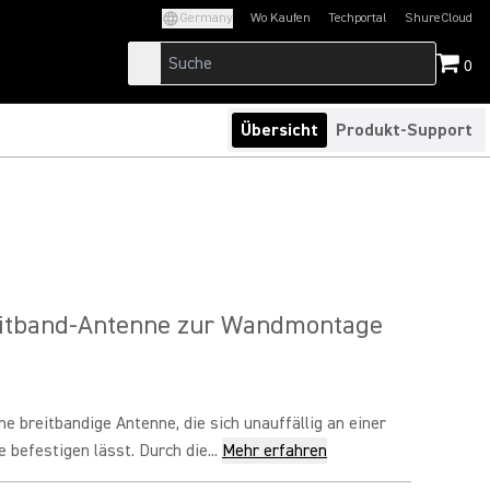
Germany
Wo Kaufen
Techportal
ShureCloud
(Opens in a new tab)
(Opens in a new t
0
Übersicht
Produkt-Support
itband-Antenne zur Wandmontage
ne breitbandige Antenne, die sich unauffällig an einer
befestigen lässt. Durch die...
Mehr erfahren