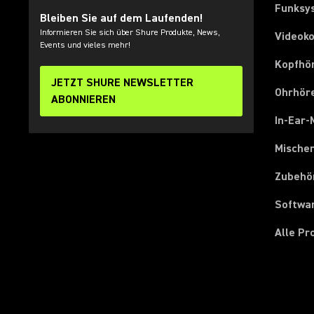
Funksy
Bleiben Sie auf dem Laufenden!
Informieren Sie sich über Shure Produkte, News,
Videok
Events und vieles mehr!
Kopfhö
JETZT SHURE NEWSLETTER
Ohrhör
ABONNIEREN
In-Ear-
Mische
Zubehö
Softwa
Alle P
(Opens in a new tab)
(Opens in a new tab)
(Opens in a new tab)
(Opens in a new tab)
(Opens in a new tab)
(Opens in a new tab)
(Opens in a new tab)