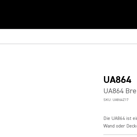
UA864
UA864 Bre
SKU:
UA864Z17
Die UA864 ist ei
Wand oder Decke 