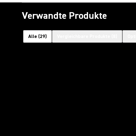
Verwandte Produkte
Alle
(
29
)
Vergleichbare Produkte
(
8
)
Opt