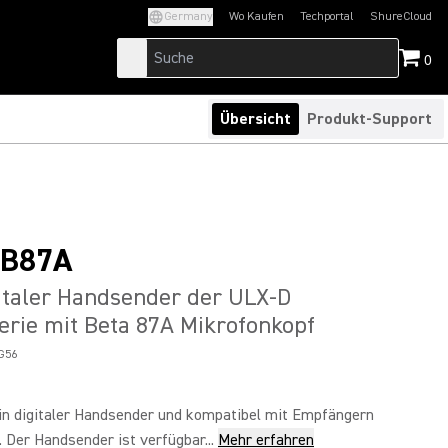
Germany
Wo Kaufen
Techportal
ShureCloud
(Opens in a new tab)
(Opens in a new t
0
Übersicht
Produkt-Support
B87A
italer Handsender der ULX-D
erie mit Beta 87A Mikrofonkopf
G56
in digitaler Handsender und kompatibel mit Empfängern
 Der Handsender ist verfügbar...
Mehr erfahren