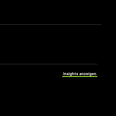
Insights anzeigen
(Opens in a new tab)