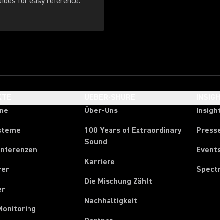
. Download these guides for easy reference.
KTE
UEBER-SHURE
INSIG
one
Über-Uns
Insigh
steme
100 Years of Extraordinary
Press
Sound
onferenzen
Event
Karriere
rer
Spect
Die Mischung Zählt
er
Nachhaltigkeit
Monitoring