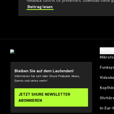
feedback control for presenters
Beitrag lesen
PRODU
Mikrof
Funksy
Bleiben Sie auf dem Laufenden!
Informieren Sie sich über Shure Produkte, News,
Videok
Events und vieles mehr!
Kopfhö
JETZT SHURE NEWSLETTER
Ohrhör
ABONNIEREN
In-Ear-