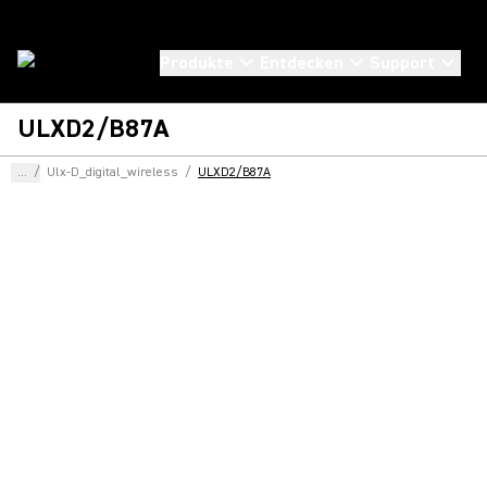
Produkte
Entdecken
Support
ULXD2/B87A
...
/
Ulx-D_digital_wireless
/
ULXD2/B87A