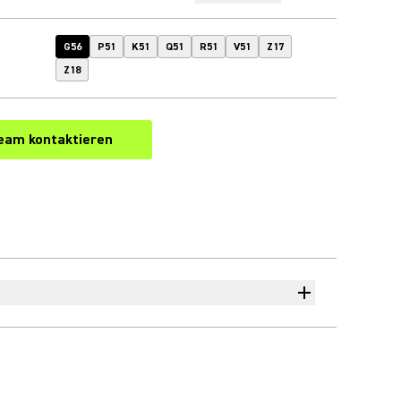
G56
P51
K51
Q51
R51
V51
Z17
Z18
eam kontaktieren