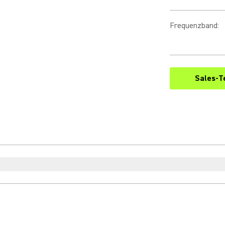
Frequenzband
:
Sales-T