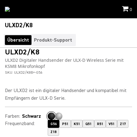
0
ULXD2/K8
Übersicht
Produkt-Support
ULXD2/K8
ULXD2 Digitaler Handsender der ULX-D Wireless Serie mit
KSM8 Mikrofonkopf
SKU:
ULXD2/K8B=-G56
Der ULXD2 ist ein digitaler Handsender und kompatibel mit
Empfängern der ULX-D Serie.
Farben
:
Schwarz
Frequenzband
:
G56
P51
K51
Q51
R51
V51
Z17
Z18