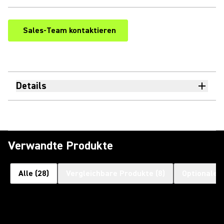
Sales-Team kontaktieren
Details
Verwandte Produkte
Alle
(
28
)
Vergleichbare Produkte
(
8
)
Optionales