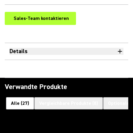
Sales-Team kontaktieren
Details
Verwandte Produkte
Alle
(
27
)
Vergleichbare Produkte
(
8
)
Optionales