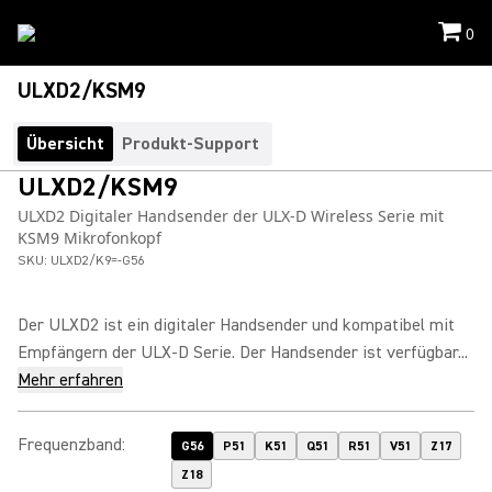
0
ULXD2/KSM9
Übersicht
Produkt-Support
ULXD2/KSM9
ULXD2 Digitaler Handsender der ULX-D Wireless Serie mit
KSM9 Mikrofonkopf
SKU:
ULXD2/K9=-G56
Der ULXD2 ist ein digitaler Handsender und kompatibel mit
Empfängern der ULX-D Serie. Der Handsender ist verfügbar...
Mehr erfahren
Frequenzband
:
G56
P51
K51
Q51
R51
V51
Z17
Z18