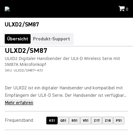
0
ULXD2/SM87
Übersicht
Produkt-Support
ULXD2/SM87
ULXD2 Digitaler Handsender der ULX-D Wireless Serie mit
SM87A Mikrofonkopf
SKU:
ULXD2/SM87=-K51
Der ULXD2 ist ein digitaler Handsender und kompatibel mit
Empfängern der ULX-D Serie. Der Handsender ist verfügbar...
Mehr erfahren
Frequenzband
:
K51
Q51
R51
V51
Z17
Z18
P51