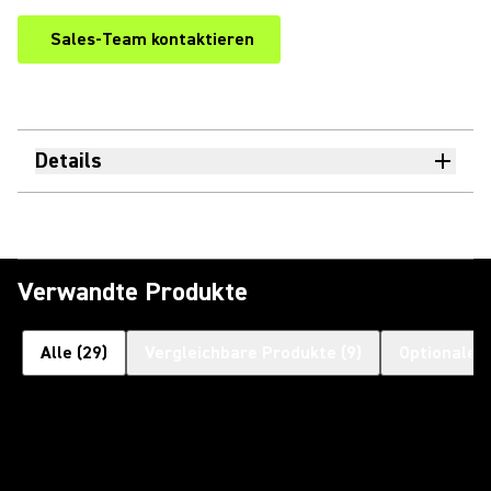
Sales-Team kontaktieren
Details
Verwandte Produkte
Alle
(
29
)
Vergleichbare Produkte
(
9
)
Optionales