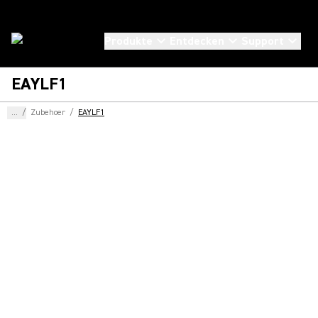
Produkte
Entdecken
Support
EAYLF1
...
/
Zubehoer
/
EAYLF1