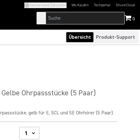
Switzerland (Deutsch)
Wo Kaufen
Techportal
ShureCloud
(Opens in a new tab)
(Opens in a new t
0
Übersicht
Produkt-Support
Gelbe Ohrpassstücke (5 Paar)
passstücke, gelb für E, SCL und SE Ohrhörer (5 Paar).