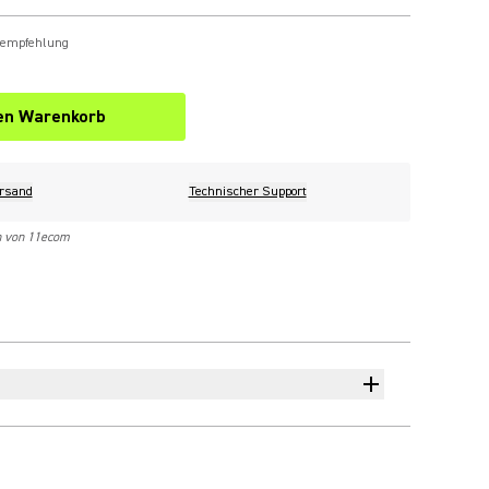
sempfehlung
den Warenkorb
rsand
Technischer Support
n von 11ecom