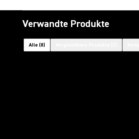
Verwandte Produkte
Alle
(
8
)
Vergleichbare Produkte
(
3
)
Komp