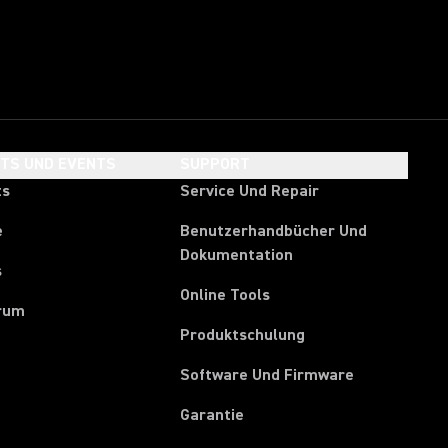
HTS UND EVENTS
SUPPORT
ts
Service Und Repair
e
Benutzerhandbücher Und
Dokumentation
s
Online Tools
rum
Produktschulung
Software Und Firmware
Garantie