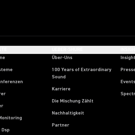
KTE
UEBER-SHURE
INSIG
one
Über-Uns
Insigh
steme
100 Years of Extraordinary
Press
Sound
onferenzen
Event
Karriere
rer
Spect
Die Mischung Zählt
er
Nachhaltigkeit
Monitoring
Partner
r Dsp