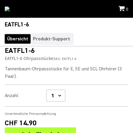
0
EATFL1-6
Übersicht
Produkt-Support
EATFL1-6
EATFL1-6 Ohrpassstücke
SKU:
EATFL1-6
Tannenbaum-Ohrpassstücke für E, SE und SCL Ohrhörer (3
Paar).
Anzahl
:
Unverbindliche Preisempfehlung
CHF 14.90