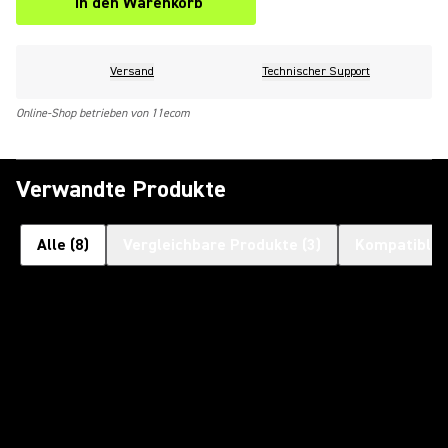
In den Warenkorb
Versand
Technischer Support
Online-Shop betrieben von 11ecom
Verwandte Produkte
Alle
(
8
)
Vergleichbare Produkte
(
3
)
Kompatible 