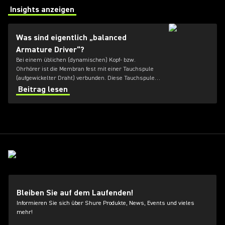
Insights anzeigen
(Opens in a new tab)
Was sind eigentlich „balanced
Armature Driver“?
Bei einem üblichen (dynamischen) Kopf- bzw.
Ohrhörer ist die Membran fest mit einer Tauchspule
(aufgewickelter Draht) verbunden. Diese Tauchspule
befindet sich in einem Magnetfeld. Fließt nun ein
Beitrag lesen
(Wechsel-)Strom durch die Tauchspule, so beginnt
diese – und damit auch die Membran – zu schwingen,
wodurch ein Schalldruck erzeugt wird.
Bleiben Sie auf dem Laufenden!
Informieren Sie sich über Shure Produkte, News, Events und vieles
mehr!