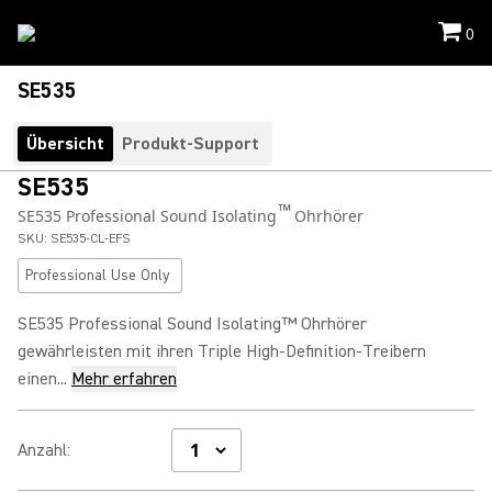
0
SE535
Übersicht
Produkt-Support
SE535
™
SE535 Professional Sound Isolating
Ohrhörer
SKU:
SE535-CL-EFS
Professional Use Only
SE535 Professional Sound Isolating™ Ohrhörer
gewährleisten mit ihren Triple High-Definition-Treibern
einen...
Mehr erfahren
Anzahl
: