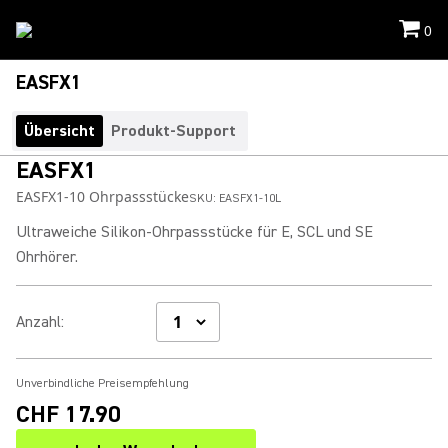
0
EASFX1
Übersicht
Produkt-Support
EASFX1
EASFX1-10 Ohrpassstücke
SKU:
EASFX1-10L
Ultraweiche Silikon-Ohrpassstücke für E, SCL und SE
Ohrhörer.
Anzahl
:
Unverbindliche Preisempfehlung
CHF 17.90