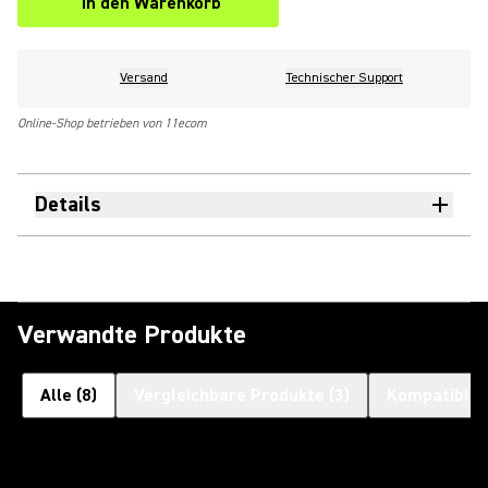
In den Warenkorb
Versand
Technischer Support
Online-Shop betrieben von 11ecom
Details
Verwandte Produkte
Alle
(
8
)
Vergleichbare Produkte
(
3
)
Kompatible 